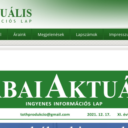
l
Áraink
Megjelenések
Lapszámok
Impress