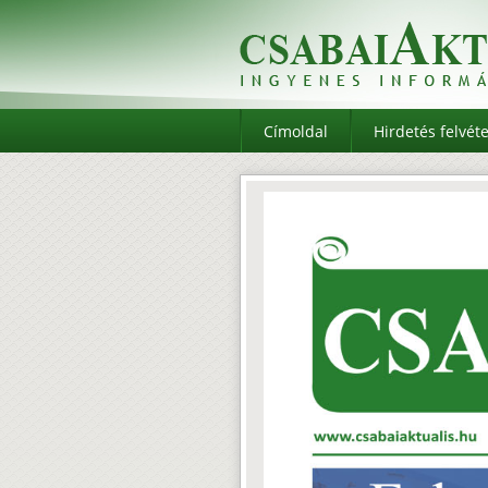
Címoldal
Hirdetés felvéte