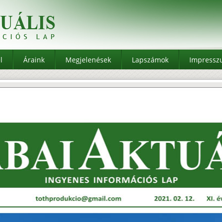
l
Áraink
Megjelenések
Lapszámok
Impress