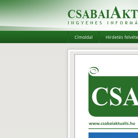
Címoldal
Hirdetés felvéte