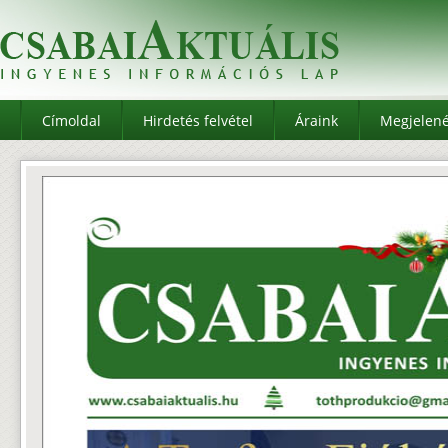
Címoldal
Hirdetés felvétel
Áraink
Megjelen