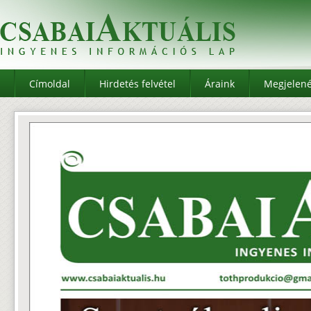
Címoldal
Hirdetés felvétel
Áraink
Megjelen