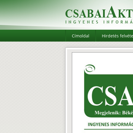
Címoldal
Hirdetés felvéte