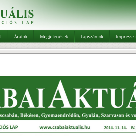
l
Áraink
Megjelenések
Lapszámok
Impress